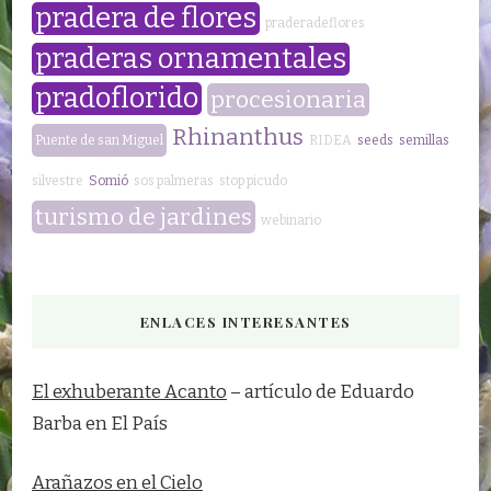
pradera de flores
praderadeflores
praderas ornamentales
pradoflorido
procesionaria
Rhinanthus
Puente de san Miguel
RIDEA
seeds
semillas
silvestre
Somió
sos palmeras
stop picudo
turismo de jardines
webinario
ENLACES INTERESANTES
El exhuberante Acanto
– artículo de Eduardo
Barba en El País
Arañazos en el Cielo