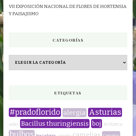
VII EXPOSICIÓN NACIONAL DE FLORES DE HORTENSIA
Y PAISAJISMO
CATEGORÍAS
CATEGORÍAS
ETIQUETAS
#pradoflorido
Asturias
alergia
Bacillus thuringiensis
boj
avilés
BOTÁNICA
bulbos
camelias
buscadores
camelia
Cantabria