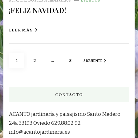
ACTUALIZADO EL
23 DICIEMBRE, 2024
EVENTOS
¡FELIZ NAVIDAD!
LEER MÁS
Paginación
PÁGINA
PÁGINA
PÁGINA
1
2
…
8
SIGUIENTE
de
entradas
CONTACTO
ACANTO jardinería y paisajismo Santo Medero
24a 33193 Oviedo 629.88.02.92
info@acantojardineria.es