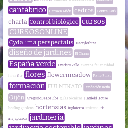
cantábrico
cedros
Carmen Añón
Central Park
cursos
charla
Control biológico
CURSOSONLINE
Cydalima perspectalis
Dactylorhiza
diseño de jardines
El Chano
España verde
Evaristo Valle
eventos
feliznavidad
flores
flowermeadow
feria
flor
Fonte Baixa
formación
FULMINATO
Fundación Botín
Gijón
GregorioDeLosRíos
guías técnicas
Hatfield House
hortensias
healing gardens
Inglaterra
invierno
iris
jardinería
iris japonica
jardinería sostenible
jardines