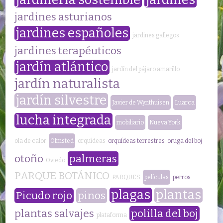
jardines asturianos
jardines españoles
jardines gallegos
jardines terapéuticos
jardín atlántico
jardín del pájaro amarillo
jardín naturalista
jardín silvestre
Javier de Wynthuisen
Luarca
lucha integrada
mobiliario
Nueva York
ola de calor
Olmsted
orquídeas
orquídeas terrestres
oruga del boj
otoño
palmeras
Oviedo
PARQUE BOTÁNICO
PARQUES
películas
perros
plagas
plantas
Picudo rojo
pinos
plantas salvajes
polilla del boj
plataforma