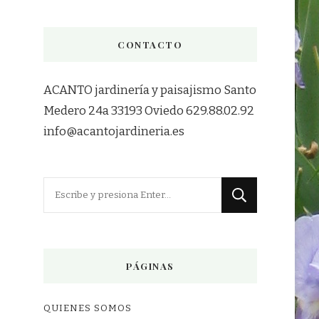
CONTACTO
ACANTO jardinería y paisajismo Santo
Medero 24a 33193 Oviedo 629.88.02.92
info@acantojardineria.es
¿Buscas
algo?
PÁGINAS
QUIENES SOMOS