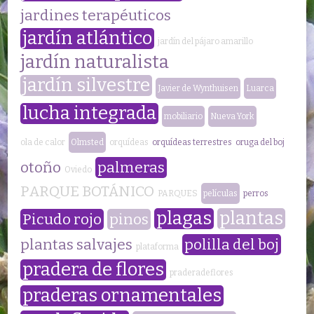
jardines terapéuticos
jardín atlántico
jardín del pájaro amarillo
jardín naturalista
jardín silvestre
Javier de Wynthuisen
Luarca
lucha integrada
mobiliario
Nueva York
ola de calor
Olmsted
orquídeas
orquídeas terrestres
oruga del boj
otoño
palmeras
Oviedo
PARQUE BOTÁNICO
PARQUES
películas
perros
plagas
plantas
Picudo rojo
pinos
plantas salvajes
polilla del boj
plataforma
pradera de flores
praderadeflores
praderas ornamentales