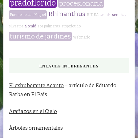
pradoflorido
procesionaria
Rhinanthus
Puente de san Miguel
RIDEA
seeds
semillas
silvestre
Somió
sos palmeras
stop picudo
turismo de jardines
webinario
ENLACES INTERESANTES
El exhuberante Acanto
– artículo de Eduardo
Barba en El País
Arañazos en el Cielo
Árboles ornamentales