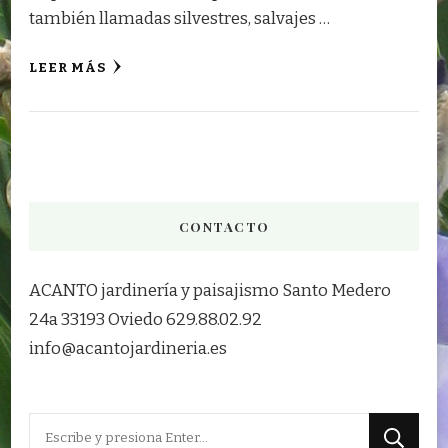
también llamadas silvestres, salvajes …
LEER MÁS
CONTACTO
ACANTO jardinería y paisajismo Santo Medero
24a 33193 Oviedo 629.88.02.92
info@acantojardineria.es
¿Buscas