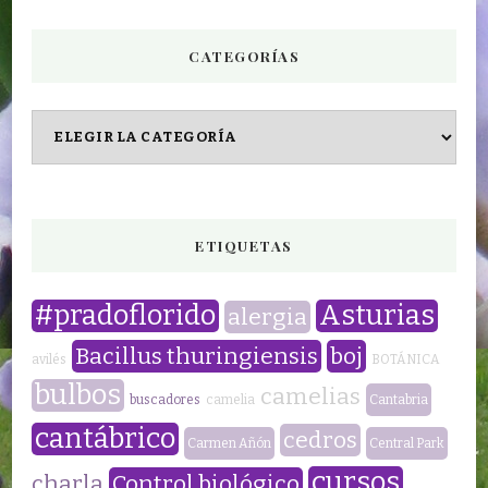
CATEGORÍAS
CATEGORÍAS
ETIQUETAS
#pradoflorido
Asturias
alergia
Bacillus thuringiensis
boj
avilés
BOTÁNICA
bulbos
camelias
buscadores
camelia
Cantabria
cantábrico
cedros
Carmen Añón
Central Park
cursos
charla
Control biológico