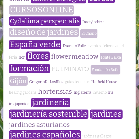
CURSOSONLINE
Cydalima perspectalis
Dactylorhiza
diseño de jardines
El Chano
España verde
Evaristo Valle
eventos
feliznavidad
flores
flowermeadow
feria
flor
Fonte Baixa
formación
FULMINATO
Fundación Botín
Gijón
GregorioDeLosRíos
guías técnicas
Hatfield House
hortensias
healing gardens
Inglaterra
invierno
iris
jardinería
iris japonica
jardinería sostenible
jardines
jardines asturianos
jardines españoles
jardines gallegos