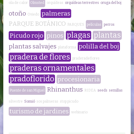
ola de calor
Olmsted
orquídeas
orquídeas terrestres
oruga del boj
otoño
palmeras
Oviedo
PARQUE BOTÁNICO
PARQUES
películas
perros
plagas
plantas
Picudo rojo
pinos
plantas salvajes
polilla del boj
plataforma
pradera de flores
praderadeflores
praderas ornamentales
pradoflorido
procesionaria
Rhinanthus
Puente de san Miguel
RIDEA
seeds
semillas
silvestre
Somió
sos palmeras
stop picudo
turismo de jardines
webinario