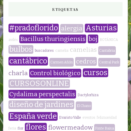
ETIQUETAS
#pradoflorido
Asturias
alergia
Bacillus thuringiensis
boj
avilés
BOTÁNICA
bulbos
camelias
buscadores
camelia
Cantabria
cantábrico
cedros
Carmen Añón
Central Park
cursos
charla
Control biológico
CURSOSONLINE
Cydalima perspectalis
Dactylorhiza
diseño de jardines
El Chano
España verde
Evaristo Valle
eventos
feliznavidad
flores
flowermeadow
feria
flor
Fonte Baixa