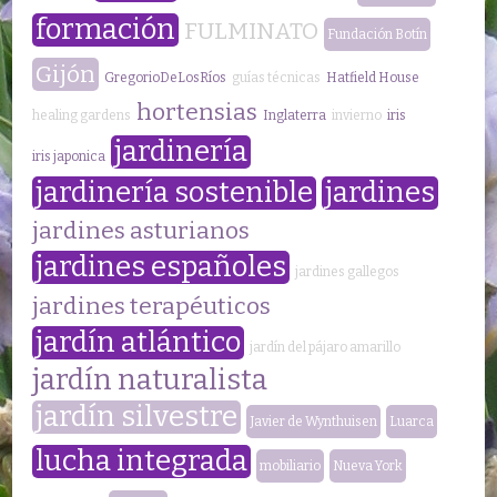
formación
FULMINATO
Fundación Botín
Gijón
GregorioDeLosRíos
guías técnicas
Hatfield House
hortensias
healing gardens
Inglaterra
invierno
iris
jardinería
iris japonica
jardinería sostenible
jardines
jardines asturianos
jardines españoles
jardines gallegos
jardines terapéuticos
jardín atlántico
jardín del pájaro amarillo
jardín naturalista
jardín silvestre
Javier de Wynthuisen
Luarca
lucha integrada
mobiliario
Nueva York