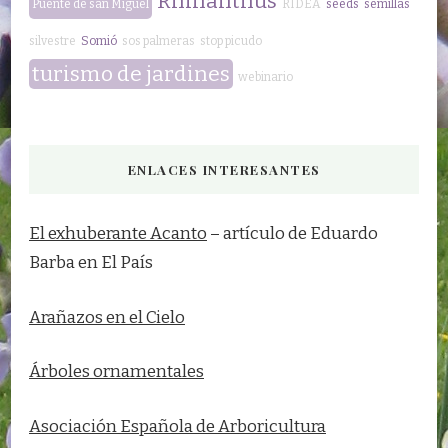
Rhinanthus
Puente de san Miguel
RIDEA
seeds
semillas
silvestre
Somió
sos palmeras
stop picudo
turismo de jardines
webinario
ENLACES INTERESANTES
El exhuberante Acanto
– artículo de Eduardo
Barba en El País
Arañazos en el Cielo
Árboles ornamentales
Asociación Española de Arboricultura