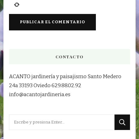
CONTACTO
ACANTO jardinería y paisajismo Santo Medero
24a 33193 Oviedo 629.88.02.92
info@acantojardineria.es
¿Buscas
algo?