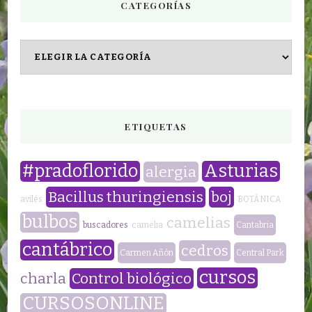
CATEGORÍAS
CATEGORÍAS
ETIQUETAS
#pradoflorido
Asturias
alergia
Bacillus thuringiensis
boj
avilés
BOTÁNICA
bulbos
camelias
buscadores
camelia
Cantabria
cantábrico
cedros
Carmen Añón
Central Park
cursos
charla
Control biológico
CURSOSONLINE