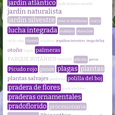
jardín atlántico
jardín del pájaro amarillo
jardín naturalista
jardín silvestre
Javier de Wynthuisen
Luarca
lucha integrada
mobiliario
Nueva York
ola de calor
Olmsted
orquídeas
orquídeas terrestres
oruga del boj
otoño
palmeras
Oviedo
PARQUE BOTÁNICO
PARQUES
películas
perros
plagas
plantas
Picudo rojo
pinos
plantas salvajes
polilla del boj
plataforma
pradera de flores
praderadeflores
praderas ornamentales
pradoflorido
procesionaria