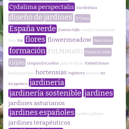
Cydalima perspectalis
Dactylorhiza
diseño de jardines
El Chano
España verde
Evaristo Valle
eventos
feliznavidad
flores
flowermeadow
feria
flor
Fonte Baixa
formación
FULMINATO
Fundación Botín
Gijón
GregorioDeLosRíos
guías técnicas
Hatfield House
hortensias
healing gardens
Inglaterra
invierno
iris
jardinería
iris japonica
jardinería sostenible
jardines
jardines asturianos
jardines españoles
jardines gallegos
jardines terapéuticos