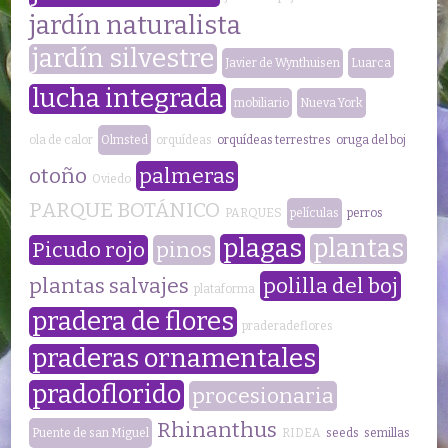
jardín naturalista
jardín silvestre
Javier de Wynthuisen
Luarca
lucha integrada
mobiliario
Nueva York
ola de calor
Olmsted
orquídeas
orquídeas terrestres
oruga del boj
otoño
palmeras
Oviedo
PARQUE BOTÁNICO
PARQUES
películas
perros
plagas
plantas
Picudo rojo
pinos
plantas salvajes
polilla del boj
plataforma
pradera de flores
praderadeflores
praderas ornamentales
pradoflorido
procesionaria
Rhinanthus
Puente de san Miguel
RIDEA
seeds
semillas