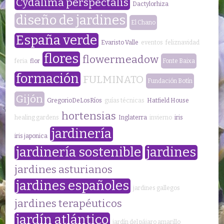
Cydalima perspectalis
Dactylorhiza
diseño de jardines
El Chano
España verde
Evaristo Valle
eventos
feliznavidad
flores
flowermeadow
feria
flor
Fonte Baixa
formación
FULMINATO
Fundación Botín
Gijón
GregorioDeLosRíos
guías técnicas
Hatfield House
hortensias
healing gardens
Inglaterra
invierno
iris
jardinería
iris japonica
jardinería sostenible
jardines
jardines asturianos
jardines españoles
jardines gallegos
jardines terapéuticos
jardín atlántico
jardín del pájaro amarillo