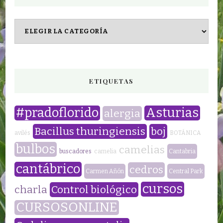
CATEGORÍAS
ETIQUETAS
#pradoflorido
Asturias
alergia
Bacillus thuringiensis
boj
avilés
BOTÁNICA
bulbos
camelias
buscadores
camelia
Cantabria
cantábrico
cedros
Carmen Añón
Central Park
cursos
charla
Control biológico
CURSOSONLINE