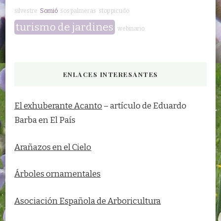
silvestre
Somió
sos palmeras
stop picudo
turismo de jardines
webinario
ENLACES INTERESANTES
El exhuberante Acanto
– artículo de Eduardo
Barba en El País
Arañazos en el Cielo
Árboles ornamentales
Asociación Española de Arboricultura