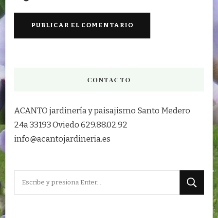
CONTACTO
ACANTO jardinería y paisajismo Santo Medero
24a 33193 Oviedo 629.88.02.92
info@acantojardineria.es
¿Buscas
algo?