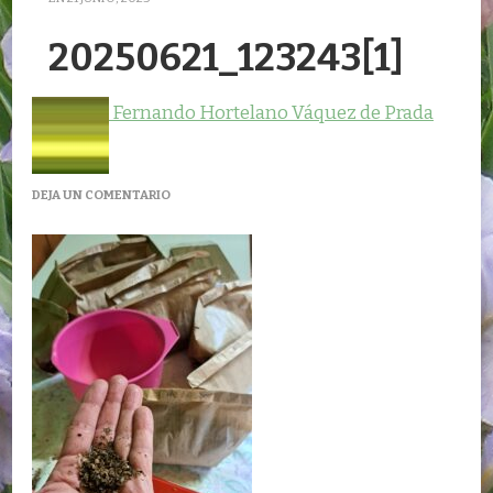
20250621_123243[1]
Fernando Hortelano Váquez de Prada
EN
DEJA UN COMENTARIO
20250621_123243[1]