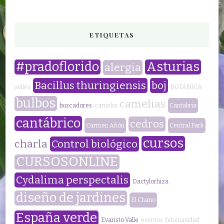
ETIQUETAS
#pradoflorido
Asturias
alergia
Bacillus thuringiensis
boj
avilés
BOTÁNICA
bulbos
camelias
buscadores
camelia
Cantabria
cantábrico
cedros
Carmen Añón
Central Park
cursos
charla
Control biológico
CURSOSONLINE
Cydalima perspectalis
Dactylorhiza
diseño de jardines
El Chano
España verde
Evaristo Valle
eventos
feliznavidad