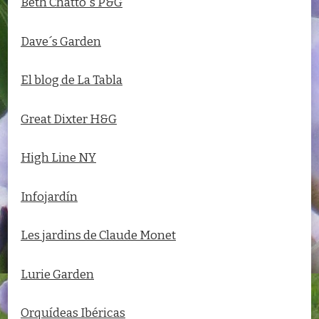
Beth Chatto´s P&G
Dave´s Garden
El blog de La Tabla
Great Dixter H&G
High Line NY
Infojardín
Les jardins de Claude Monet
Lurie Garden
Orquídeas Ibéricas