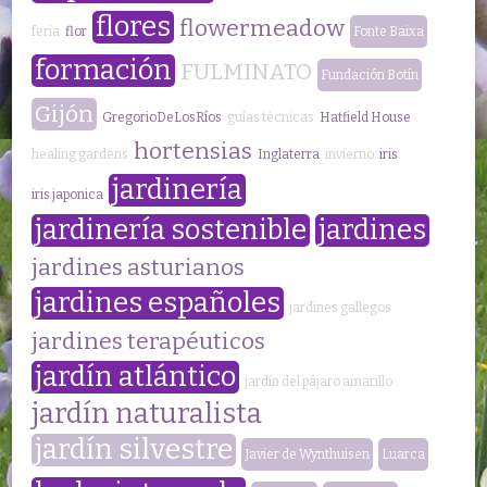
flores
flowermeadow
feria
flor
Fonte Baixa
formación
FULMINATO
Fundación Botín
Gijón
GregorioDeLosRíos
guías técnicas
Hatfield House
hortensias
healing gardens
Inglaterra
invierno
iris
jardinería
iris japonica
jardinería sostenible
jardines
jardines asturianos
jardines españoles
jardines gallegos
jardines terapéuticos
jardín atlántico
jardín del pájaro amarillo
jardín naturalista
jardín silvestre
Javier de Wynthuisen
Luarca