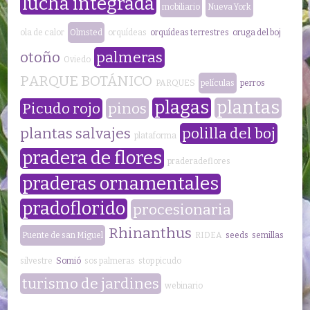
lucha integrada
mobiliario
Nueva York
ola de calor
Olmsted
orquídeas
orquídeas terrestres
oruga del boj
otoño
palmeras
Oviedo
PARQUE BOTÁNICO
PARQUES
películas
perros
plagas
plantas
Picudo rojo
pinos
plantas salvajes
polilla del boj
plataforma
pradera de flores
praderadeflores
praderas ornamentales
pradoflorido
procesionaria
Rhinanthus
Puente de san Miguel
RIDEA
seeds
semillas
silvestre
Somió
sos palmeras
stop picudo
turismo de jardines
webinario